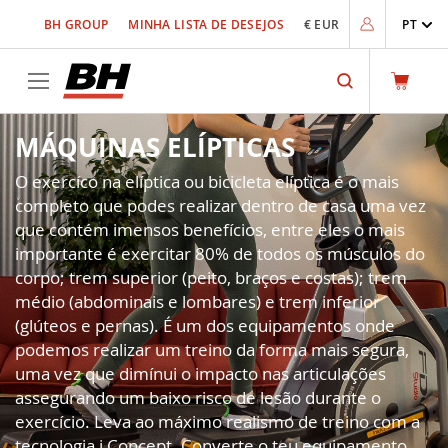
Ir
BH GROUP
MINHA LISTA DE DESEJOS
€ EUR
PT
para
o
Conteúdo
Search
MÁQUINAS ELÍPTICAS
O exercíco na elíptica ou bicicleta elíptica é o mais
completo que podes realizar dentro de casa uma vez
que contém imensos benefícios, entre eles o mais
importante é exercitar 80% de todos os músculos do
corpo; trem superior (peito, braços e costas); trem
médio (abdominais e lombares) e trem inferior
(glúteos e pernas). É um dos equipamentos onde
podemos realizar um treino da forma mais segura,
uma vez que dimínui o impacto nas articulações
assegurando um baixo risco de lesão durante o
exercício. Leva ao máximo realismo de treino com a
tecnologia i.Concept. Converte o teu equipamento