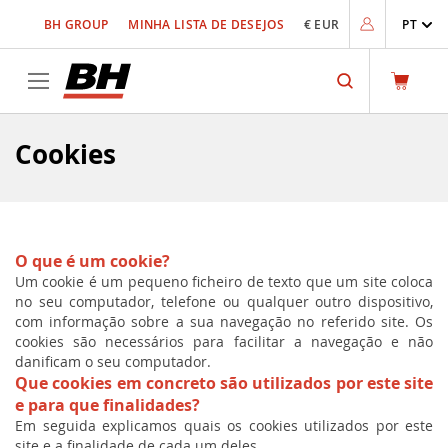
Ir
BH GROUP
MINHA LISTA DE DESEJOS
€ EUR
PT
para
o
Conteúdo
Search
Cookies
O que é um cookie?
Um cookie é um pequeno ficheiro de texto que um site coloca
no seu computador, telefone ou qualquer outro dispositivo,
com informação sobre a sua navegação no referido site. Os
cookies são necessários para facilitar a navegação e não
danificam o seu computador.
Que cookies em concreto são utilizados por este site
e para que finalidades?
Em seguida explicamos quais os cookies utilizados por este
site e a finalidade de cada um deles.